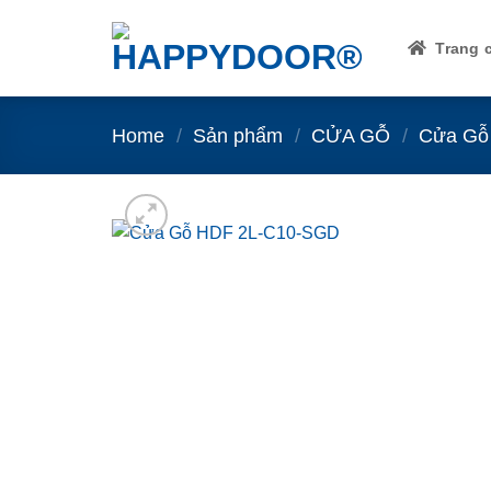
Skip
to
Trang 
content
Home
/
Sản phẩm
/
CỬA GỖ
/
Cửa Gỗ