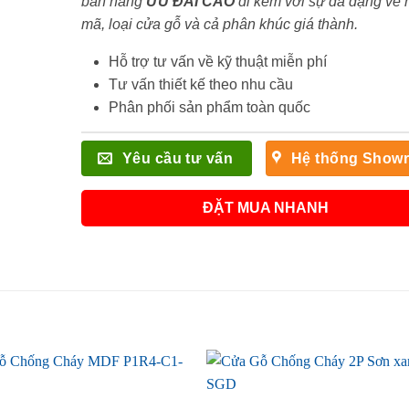
bán hàng
ƯU ĐÃI
CAO
đi kèm với sự đa dạng về
mã, loại cửa gỗ và cả phân khúc giá thành.
Hỗ trợ tư vấn về kỹ thuật miễn phí
Tư vấn thiết kế theo nhu cầu
Phân phối sản phẩm toàn quốc
Yêu cầu tư vấn
Hệ thống Show
ĐẶT MUA NHANH