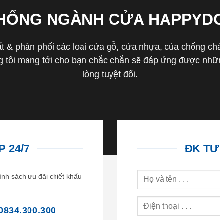
THỐNG NGÀNH CỬA HAPPYD
 & phân phối các loại cửa gỗ, cửa nhựa, của chống cháy 
tôi mang tới cho bạn chắc chắn sẽ đáp ứng được nhữn
lòng tuyệt đối.
 24/7
ĐK TƯ
ính sách ưu đãi chiết khấu
0834.300.300