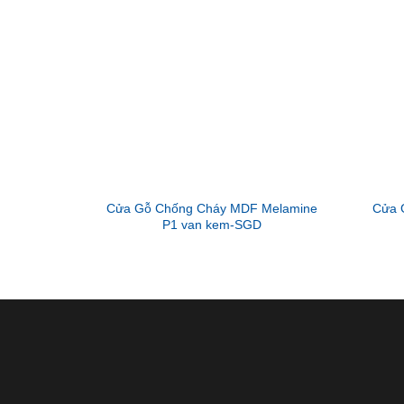
Cửa Gỗ Chống Cháy MDF Melamine
Cửa 
P1 van kem-SGD