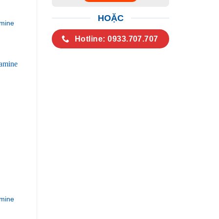
HOẶC
mine
Hotline: 0933.707.707
mine