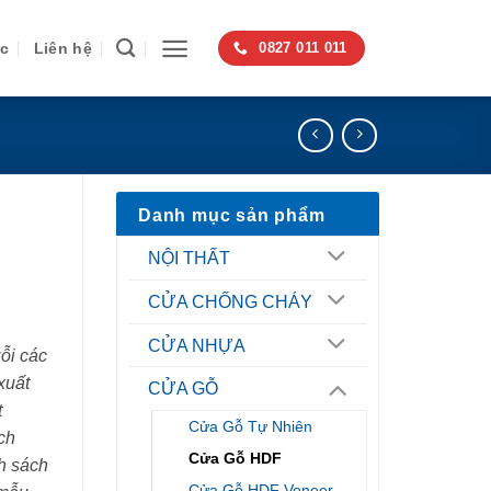
ức
Liên hệ
0827 011 011
Danh mục sản phẩm
NỘI THẤT
CỬA CHỐNG CHÁY
CỬA NHỰA
ỗi các
xuất
CỬA GỖ
t
Cửa Gỗ Tự Nhiên
ch
Cửa Gỗ HDF
h sách
Cửa Gỗ HDF Veneer