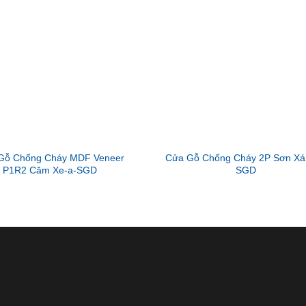
Gỗ Chống Cháy MDF Veneer
Cửa Gỗ Chống Cháy 2P Sơn Xá
P1R2 Căm Xe-a-SGD
SGD