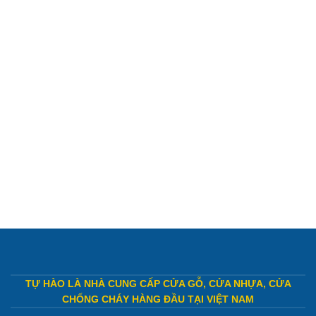
TỰ HÀO LÀ NHÀ CUNG CẤP CỬA GỖ, CỬA NHỰA, CỬA
CHỐNG CHÁY HÀNG ĐẦU TẠI VIỆT NAM