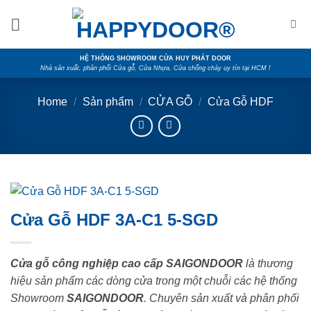
Skip
to
content
HỆ THỐNG SHOWROOM CỬA HUY PHÁT DOOR
Nhà sản xuất, phân phối Cửa gỗ, Cửa Nhựa, Cửa chống cháy uy tín tại HCM !
Home
/
Sản phẩm
/
CỬA GỖ
/
Cửa Gỗ HDF
Cửa Gỗ HDF 3A-C1 5-SGD
Cửa gỗ công nghiệp cao cấp SAIGONDOOR
là thương
hiệu sản phẩm các dòng cửa trong một chuỗi các hệ thống
Showroom
SAIGONDOOR
. Chuyên sản xuất và phân phối