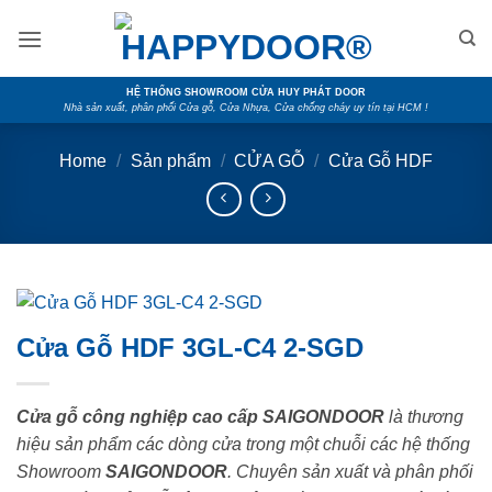
Skip
to
content
HỆ THỐNG SHOWROOM CỬA HUY PHÁT DOOR
Nhà sản xuất, phân phối Cửa gỗ, Cửa Nhựa, Cửa chống cháy uy tín tại HCM !
Home
/
Sản phẩm
/
CỬA GỖ
/
Cửa Gỗ HDF
Cửa Gỗ HDF 3GL-C4 2-SGD
Cửa gỗ công nghiệp cao cấp SAIGONDOOR
là thương
hiệu sản phẩm các dòng cửa trong một chuỗi các hệ thống
Showroom
SAIGONDOOR
. Chuyên sản xuất và phân phối