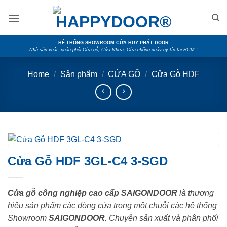
Skip
to
content
HỆ THỐNG SHOWROOM CỬA HUY PHÁT DOOR
Nhà sản xuất, phân phối Cửa gỗ, Cửa Nhựa, Cửa chống cháy uy tín tại HCM !
Home
/
Sản phẩm
/
CỬA GỖ
/
Cửa Gỗ HDF
Cửa Gỗ HDF 3GL-C4 3-SGD
Cửa gỗ công nghiệp cao cấp SAIGONDOOR
là thương
hiệu sản phẩm các dòng cửa trong một chuỗi các hệ thống
Showroom
SAIGONDOOR
. Chuyên sản xuất và phân phối