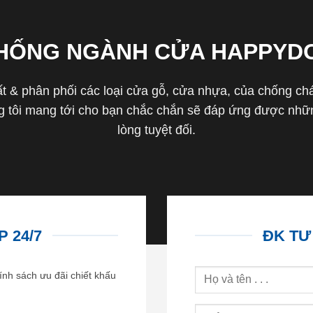
THỐNG NGÀNH CỬA HAPPYD
 & phân phối các loại cửa gỗ, cửa nhựa, của chống cháy 
tôi mang tới cho bạn chắc chắn sẽ đáp ứng được nhữn
lòng tuyệt đối.
 24/7
ĐK TƯ
ính sách ưu đãi chiết khấu