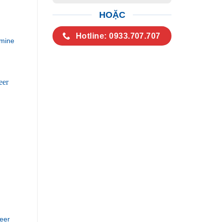
HOẶC
Hotline: 0933.707.707
mine
eer