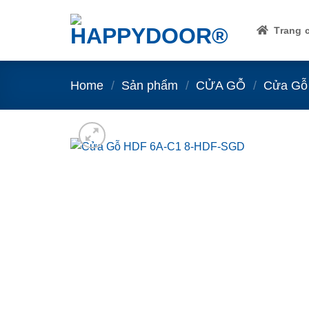
Skip
to
Trang 
content
Home
/
Sản phẩm
/
CỬA GỖ
/
Cửa Gỗ