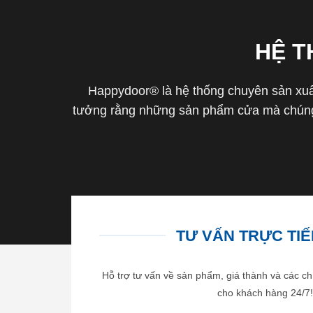
HỆ 
Happydoor® là hệ thống chuyên sản xuất
tưởng rằng những sản phẩm cửa mà chúng 
TƯ VẤN TRỰC TIẾP
Hỗ trợ tư vấn về sản phẩm, giá thành và các ch
cho khách hàng 24/7!