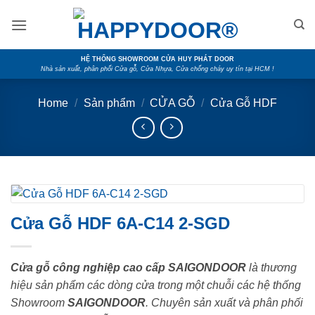
Skip
to
content
HỆ THỐNG SHOWROOM CỬA HUY PHÁT DOOR
Nhà sản xuất, phân phối Cửa gỗ, Cửa Nhựa, Cửa chống cháy uy tín tại HCM !
Home
/
Sản phẩm
/
CỬA GỖ
/
Cửa Gỗ HDF
Cửa Gỗ HDF 6A-C14 2-SGD
Cửa gỗ công nghiệp cao cấp SAIGONDOOR
là thương
hiệu sản phẩm các dòng cửa trong một chuỗi các hệ thống
Showroom
SAIGONDOOR
. Chuyên sản xuất và phân phối