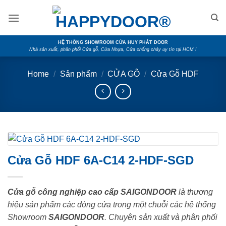
Skip
to
content
HỆ THỐNG SHOWROOM CỬA HUY PHÁT DOOR
Nhà sản xuất, phân phối Cửa gỗ, Cửa Nhựa, Cửa chống cháy uy tín tại HCM !
Home
/
Sản phẩm
/
CỬA GỖ
/
Cửa Gỗ HDF
Cửa Gỗ HDF 6A-C14 2-HDF-SGD
Cửa gỗ công nghiệp cao cấp SAIGONDOOR
là thương
hiệu sản phẩm các dòng cửa trong một chuỗi các hệ thống
Showroom
SAIGONDOOR
. Chuyên sản xuất và phân phối