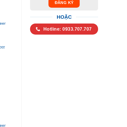
HOẶC
eer
Hotline: 0933.707.707
eer