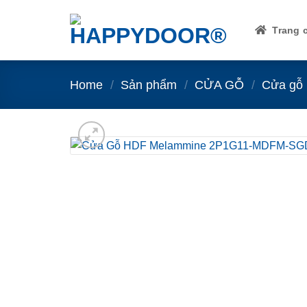
Skip
to
Trang 
content
Home
/
Sản phẩm
/
CỬA GỖ
/
Cửa gỗ