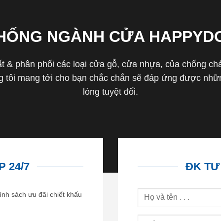
THỐNG NGÀNH CỬA HAPPYD
 & phân phối các loại cửa gỗ, cửa nhựa, của chống cháy 
tôi mang tới cho bạn chắc chắn sẽ đáp ứng được nhữn
lòng tuyệt đối.
 24/7
ĐK TƯ
ính sách ưu đãi chiết khấu