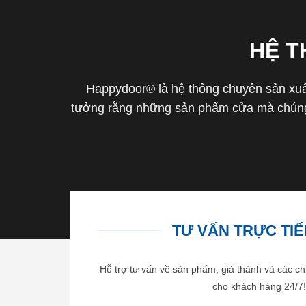
HỆ 
Happydoor® là hệ thống chuyên sản xuất
tưởng rằng những sản phẩm cửa mà chúng 
TƯ VẤN TRỰC TIẾP
Hỗ trợ tư vấn về sản phẩm, giá thành và các ch
cho khách hàng 24/7!