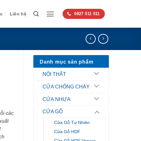
ức
Liên hệ
0827 011 011
Danh mục sản phẩm
NỘI THẤT
CỬA CHỐNG CHÁY
CỬA NHỰA
CỬA GỖ
ỗi các
xuất
Cửa Gỗ Tự Nhiên
t
Cửa Gỗ HDF
ch
Cửa Gỗ HDF Veneer