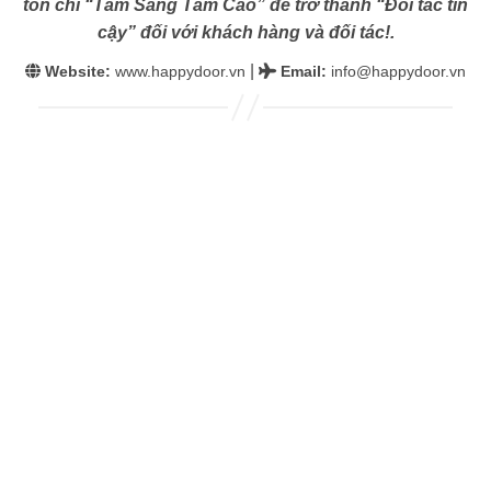
tôn chỉ “Tâm Sáng Tầm Cao” để trở thành “Đối tác tin
cậy” đối với khách hàng và đối tác!.
|
Website:
www.happydoor.vn
Email
:
info@happydoor.vn