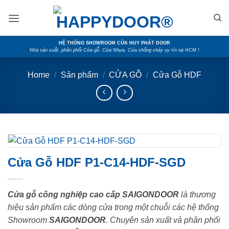
Skip
to
content
HỆ THỐNG SHOWROOM CỬA HUY PHÁT DOOR
Nhà sản xuất, phân phối Cửa gỗ, Cửa Nhựa, Cửa chống cháy uy tín tại HCM !
Home
/
Sản phẩm
/
CỬA GỖ
/
Cửa Gỗ HDF
Cửa Gỗ HDF P1-C14-HDF-SGD
Cửa gỗ công nghiệp cao cấp SAIGONDOOR
là thương
hiệu sản phẩm các dòng cửa trong một chuỗi các hệ thống
Showroom
SAIGONDOOR
. Chuyên sản xuất và phân phối