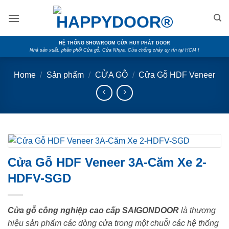
Skip
to
content
HỆ THỐNG SHOWROOM CỬA HUY PHÁT DOOR
Nhà sản xuất, phân phối Cửa gỗ, Cửa Nhựa, Cửa chống cháy uy tín tại HCM !
Home
/
Sản phẩm
/
CỬA GỖ
/
Cửa Gỗ HDF Veneer
Cửa Gỗ HDF Veneer 3A-Căm Xe 2-
HDFV-SGD
Cửa gỗ công nghiệp cao cấp SAIGONDOOR
là thương
hiệu sản phẩm các dòng cửa trong một chuỗi các hệ thống