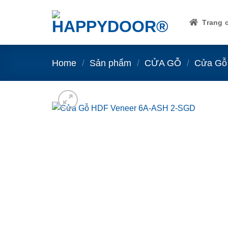
Skip
to
Trang 
content
Home
/
Sản phẩm
/
CỬA GỖ
/
Cửa Gỗ