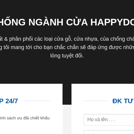
THỐNG NGÀNH CỬA HAPPYD
 & phân phối các loại cửa gỗ, cửa nhựa, của chống cháy 
tôi mang tới cho bạn chắc chắn sẽ đáp ứng được nhữn
lòng tuyệt đối.
 24/7
ĐK TƯ
ính sách ưu đãi chiết khấu