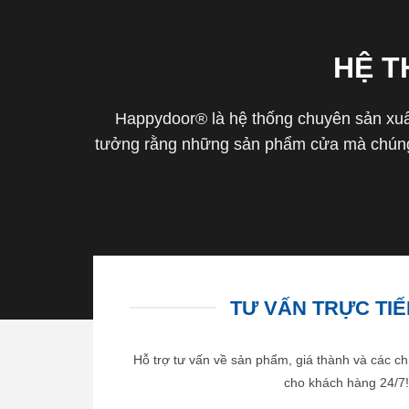
HỆ 
Happydoor® là hệ thống chuyên sản xuất
tưởng rằng những sản phẩm cửa mà chúng 
TƯ VẤN TRỰC TIẾP
Hỗ trợ tư vấn về sản phẩm, giá thành và các ch
cho khách hàng 24/7!