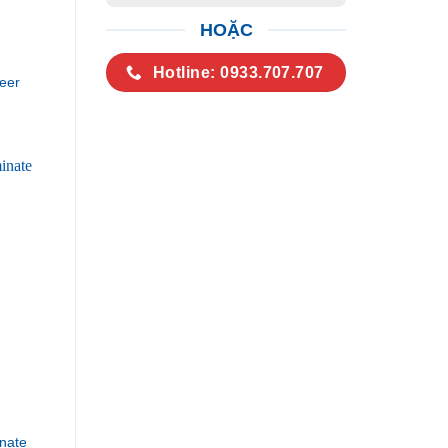
HOẶC
Hotline: 0933.707.707
eer
nate