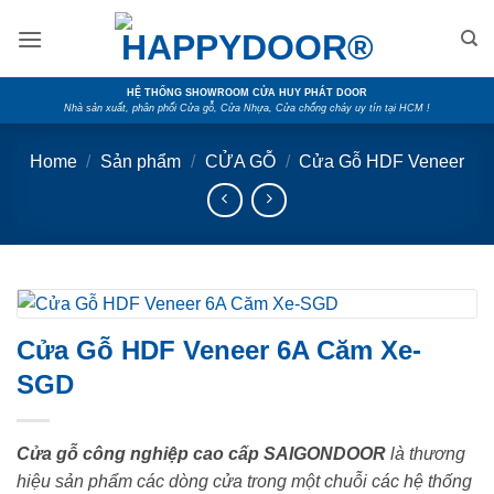
Skip
to
content
HỆ THỐNG SHOWROOM CỬA HUY PHÁT DOOR
Nhà sản xuất, phân phối Cửa gỗ, Cửa Nhựa, Cửa chống cháy uy tín tại HCM !
Home
/
Sản phẩm
/
CỬA GỖ
/
Cửa Gỗ HDF Veneer
Cửa Gỗ HDF Veneer 6A Căm Xe-
SGD
Cửa gỗ công nghiệp cao cấp SAIGONDOOR
là thương
hiệu sản phẩm các dòng cửa trong một chuỗi các hệ thống