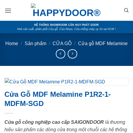
Skip
to
content
HỆ THỐNG SHOWROOM CỬA HUY PHÁT DOOR
Nhà sản xuất, phân phối Cửa gỗ, Cửa Nhựa, Cửa chống cháy uy tín tại HCM !
Home
/
Sản phẩm
/
CỬA GỖ
/
Cửa gỗ MDF Melamine
Cửa Gỗ MDF Melamine P1R2-1-
MDFM-SGD
Cửa gỗ công nghiệp cao cấp SAIGONDOOR
là thương
hiệu sản phẩm các dòng cửa trong một chuỗi các hệ thống