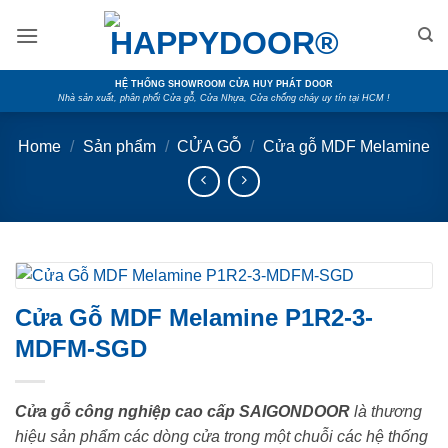
Skip
to
content
HỆ THỐNG SHOWROOM CỬA HUY PHÁT DOOR
Nhà sản xuất, phân phối Cửa gỗ, Cửa Nhựa, Cửa chống cháy uy tín tại HCM !
Home
/
Sản phẩm
/
CỬA GỖ
/
Cửa gỗ MDF Melamine
Cửa Gỗ MDF Melamine P1R2-3-
MDFM-SGD
Cửa gỗ công nghiệp cao cấp SAIGONDOOR
là thương
hiệu sản phẩm các dòng cửa trong một chuỗi các hệ thống