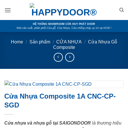
Skip
to
content
HỆ THỐNG SHOWROOM CỬA HUY PHÁT DOOR
Nhà sản xuất, phân phối Cửa gỗ, Cửa Nhựa, Cửa chống cháy uy tín tại HCM !
Home
/
Sản phẩm
/
CỬA NHỰA
/
Cửa Nhựa Gỗ
Composite
Cửa Nhựa Composite 1A CNC-CP-
SGD
Cửa nhựa và nhựa gỗ tại SAIGONDOOR
là thương hiệu