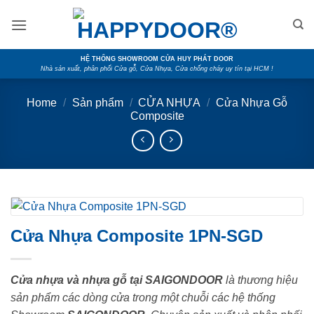
Skip
to
content
HỆ THỐNG SHOWROOM CỬA HUY PHÁT DOOR
Nhà sản xuất, phân phối Cửa gỗ, Cửa Nhựa, Cửa chống cháy uy tín tại HCM !
Home
/
Sản phẩm
/
CỬA NHỰA
/
Cửa Nhựa Gỗ
Composite
Cửa Nhựa Composite 1PN-SGD
Cửa nhựa và nhựa gỗ tại SAIGONDOOR
là thương hiệu
sản phẩm các dòng cửa trong một chuỗi các hệ thống