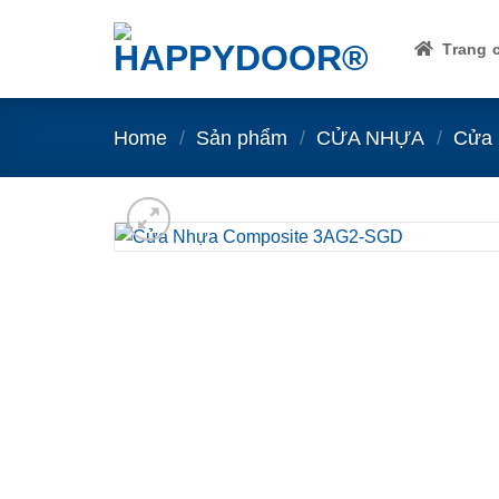
Skip
to
Trang 
content
Home
/
Sản phẩm
/
CỬA NHỰA
/
Cửa 