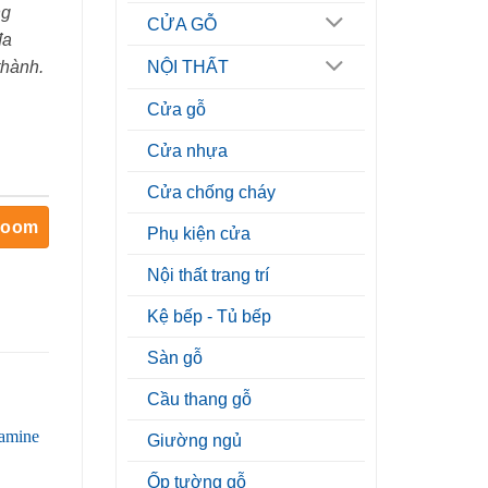
ng
CỬA GỖ
đa
thành.
NỘI THẤT
Cửa gỗ
Cửa nhựa
Cửa chống cháy
room
Phụ kiện cửa
Nội thất trang trí
Kệ bếp - Tủ bếp
Sàn gỗ
Cầu thang gỗ
Giường ngủ
Ốp tường gỗ