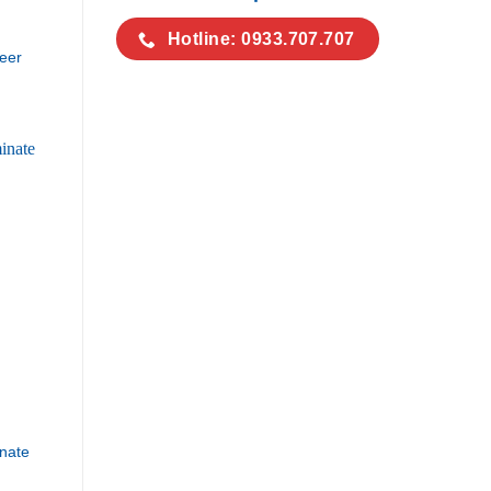
Hotline: 0933.707.707
eer
nate