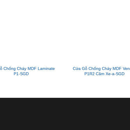
ỗ Chống Cháy MDF Laminate
Cửa Gỗ Chống Cháy MDF Ven
P1-SGD
P1R2 Căm Xe-a-SGD