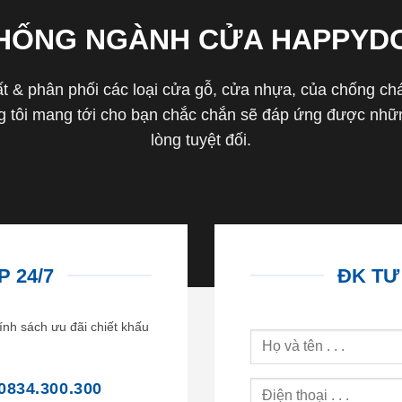
THỐNG NGÀNH CỬA HAPPYD
 & phân phối các loại cửa gỗ, cửa nhựa, của chống cháy 
tôi mang tới cho bạn chắc chắn sẽ đáp ứng được nhữn
lòng tuyệt đối.
 24/7
ĐK TƯ
ính sách ưu đãi chiết khấu
0834.300.300