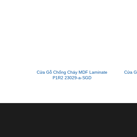
Cửa Gỗ Chống Cháy MDF Laminate
Cửa G
P1R2 23029-a-SGD