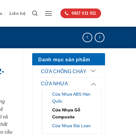
ức
Liên hệ
0827 011 011
Danh mục sản phẩm
-
CỬA CHỐNG CHÁY
CỬA NHỰA
Cửa Nhựa ABS Hàn
Quốc
ng
hệ
Cửa Nhựa Gỗ
t và
Composite
chất
Cửa Nhựa Đài Loan
hu cầu