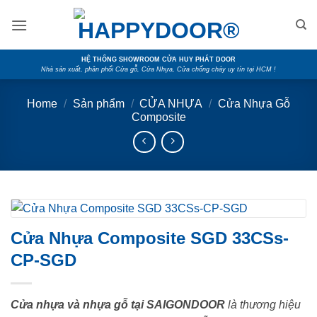
Skip
to
content
HỆ THỐNG SHOWROOM CỬA HUY PHÁT DOOR
Nhà sản xuất, phân phối Cửa gỗ, Cửa Nhựa, Cửa chống cháy uy tín tại HCM !
Home
/
Sản phẩm
/
CỬA NHỰA
/
Cửa Nhựa Gỗ
Composite
Cửa Nhựa Composite SGD 33CSs-
CP-SGD
Cửa nhựa và nhựa gỗ tại SAIGONDOOR
là thương hiệu