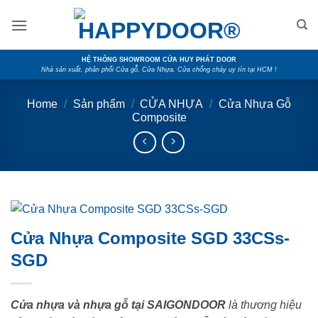
Skip
to
content
HỆ THỐNG SHOWROOM CỬA HUY PHÁT DOOR
Nhà sản xuất, phân phối Cửa gỗ, Cửa Nhựa, Cửa chống cháy uy tín tại HCM !
Home
/
Sản phẩm
/
CỬA NHỰA
/
Cửa Nhựa Gỗ
Composite
Cửa Nhựa Composite SGD 33CSs-
SGD
Cửa nhựa và nhựa gỗ tại SAIGONDOOR
là thương hiệu