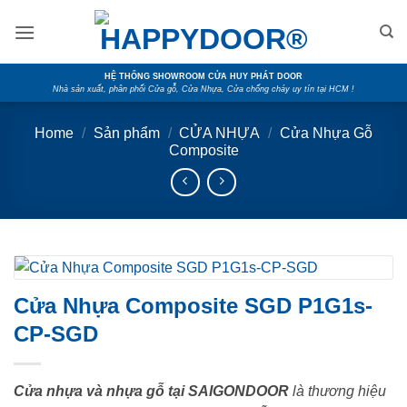
Skip
to
content
HỆ THỐNG SHOWROOM CỬA HUY PHÁT DOOR
Nhà sản xuất, phân phối Cửa gỗ, Cửa Nhựa, Cửa chống cháy uy tín tại HCM !
Home
/
Sản phẩm
/
CỬA NHỰA
/
Cửa Nhựa Gỗ
Composite
Cửa Nhựa Composite SGD P1G1s-
CP-SGD
Cửa nhựa và nhựa gỗ tại SAIGONDOOR
là thương hiệu