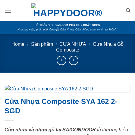
Skip
to
content
HỆ THỐNG SHOWROOM CỬA HUY PHÁT DOOR
Nhà sản xuất, phân phối Cửa gỗ, Cửa Nhựa, Cửa chống cháy uy tín tại HCM !
Home
/
Sản phẩm
/
CỬA NHỰA
/
Cửa Nhựa Gỗ
Composite
Cửa Nhựa Composite SYA 162 2-
SGD
Cửa nhựa và nhựa gỗ tại SAIGONDOOR
là thương hiệu