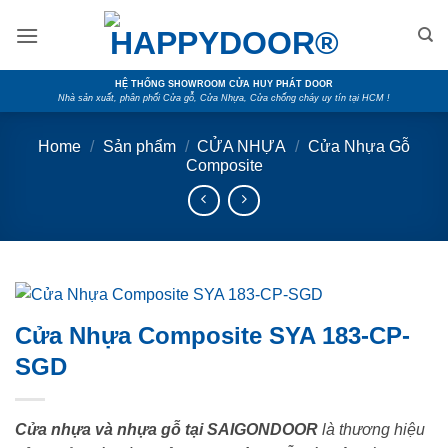
Skip
to
content
HỆ THỐNG SHOWROOM CỬA HUY PHÁT DOOR
Nhà sản xuất, phân phối Cửa gỗ, Cửa Nhựa, Cửa chống cháy uy tín tại HCM !
Home
/
Sản phẩm
/
CỬA NHỰA
/
Cửa Nhựa Gỗ
Composite
Cửa Nhựa Composite SYA 183-CP-
SGD
Cửa nhựa và nhựa gỗ tại SAIGONDOOR
là thương hiệu