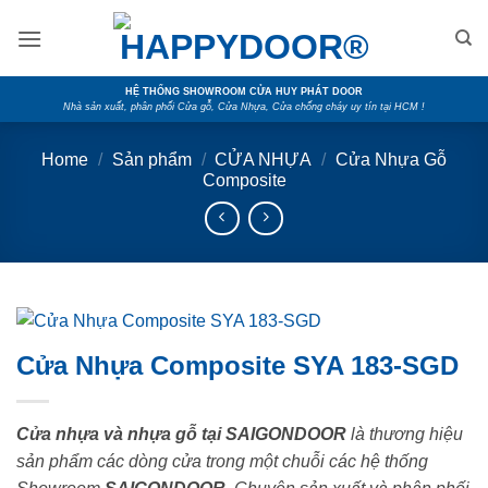
Skip
to
content
HỆ THỐNG SHOWROOM CỬA HUY PHÁT DOOR
Nhà sản xuất, phân phối Cửa gỗ, Cửa Nhựa, Cửa chống cháy uy tín tại HCM !
Home
/
Sản phẩm
/
CỬA NHỰA
/
Cửa Nhựa Gỗ
Composite
Cửa Nhựa Composite SYA 183-SGD
Cửa nhựa và nhựa gỗ tại SAIGONDOOR
là thương hiệu
sản phẩm các dòng cửa trong một chuỗi các hệ thống