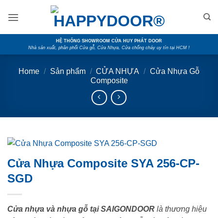
Skip
to
content
HỆ THỐNG SHOWROOM CỬA HUY PHÁT DOOR
Nhà sản xuất, phân phối Cửa gỗ, Cửa Nhựa, Cửa chống cháy uy tín tại HCM !
Home
/
Sản phẩm
/
CỬA NHỰA
/
Cửa Nhựa Gỗ
Composite
Cửa Nhựa Composite SYA 256-CP-
SGD
Cửa nhựa và nhựa gỗ tại SAIGONDOOR
là thương hiệu