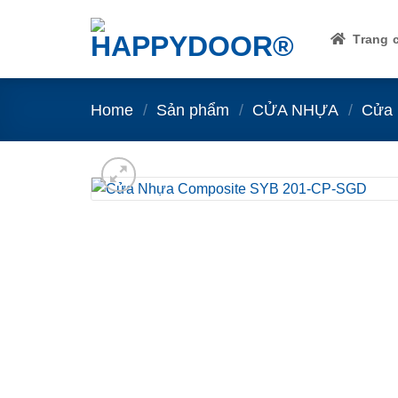
Skip
to
Trang 
content
Home
/
Sản phẩm
/
CỬA NHỰA
/
Cửa 