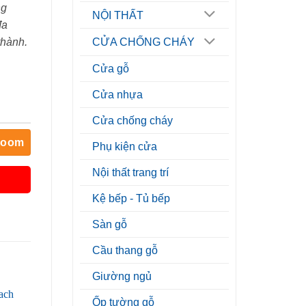
ng
NỘI THẤT
đa
thành.
CỬA CHỐNG CHÁY
Cửa gỗ
Cửa nhựa
Cửa chống cháy
room
Phụ kiện cửa
Nội thất trang trí
Kệ bếp - Tủ bếp
Sàn gỗ
Cầu thang gỗ
Giường ngủ
Ốp tường gỗ