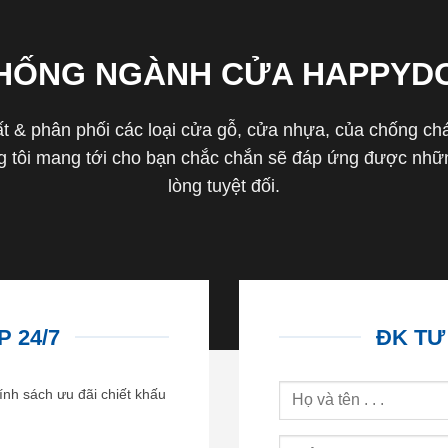
THỐNG NGÀNH CỬA HAPPYD
 & phân phối các loại cửa gỗ, cửa nhựa, của chống cháy 
tôi mang tới cho bạn chắc chắn sẽ đáp ứng được nhữn
lòng tuyệt đối.
 24/7
ĐK TƯ
ính sách ưu đãi chiết khấu