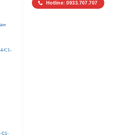
Hotline: 0933.707.707
Xám
-C1-