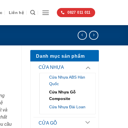
ức
Liên hệ
0827 011 011
Danh mục sản phẩm
CỬA NHỰA
Cửa Nhựa ABS Hàn
Quốc
Cửa Nhựa Gỗ
ng
Composite
hệ
Cửa Nhựa Đài Loan
t và
chất
CỬA GỖ
hu cầu