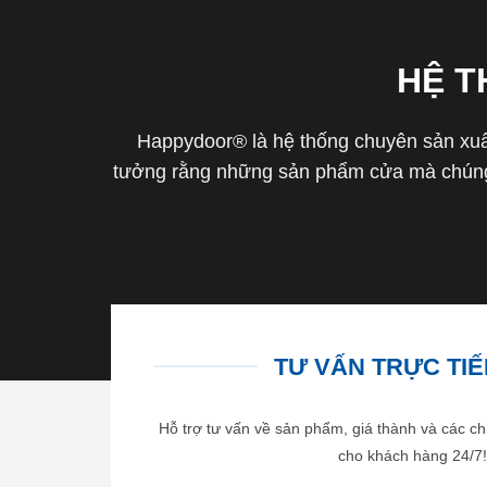
HỆ 
Happydoor® là hệ thống chuyên sản xuất
tưởng rằng những sản phẩm cửa mà chúng 
TƯ VẤN TRỰC TIẾP
Hỗ trợ tư vấn về sản phẩm, giá thành và các ch
cho khách hàng 24/7!