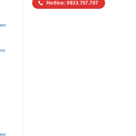
Hotline: 0933.707.707
eer
eer