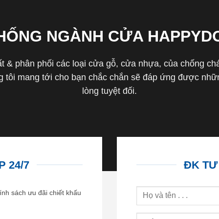
THỐNG NGÀNH CỬA HAPPYD
 & phân phối các loại cửa gỗ, cửa nhựa, của chống cháy 
tôi mang tới cho bạn chắc chắn sẽ đáp ứng được nhữn
lòng tuyệt đối.
 24/7
ĐK TƯ
ính sách ưu đãi chiết khấu