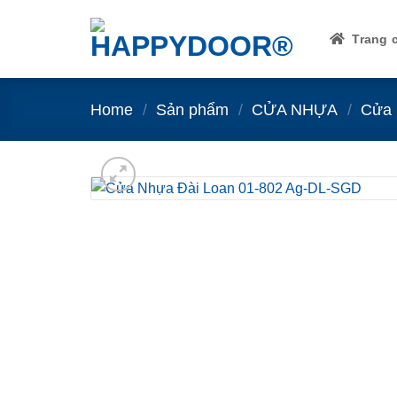
Skip
to
Trang 
content
Home
/
Sản phẩm
/
CỬA NHỰA
/
Cửa 