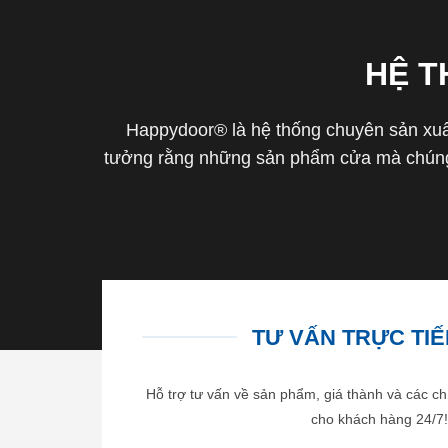
HỆ 
Happydoor® là hệ thống chuyên sản xuất
tưởng rằng những sản phẩm cửa mà chúng 
TƯ VẤN TRỰC TIẾP
Hỗ trợ tư vấn về sản phẩm, giá thành và các ch
cho khách hàng 24/7!