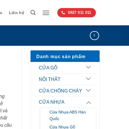
ức
Liên hệ
0827 011 011
Danh mục sản phẩm
CỬA GỖ
NỘI THẤT
CỬA CHỐNG CHÁY
ng
CỬA NHỰA
hệ
t và
Cửa Nhựa ABS Hàn
chất
Quốc
hu cầu
Cửa Nhựa Gỗ