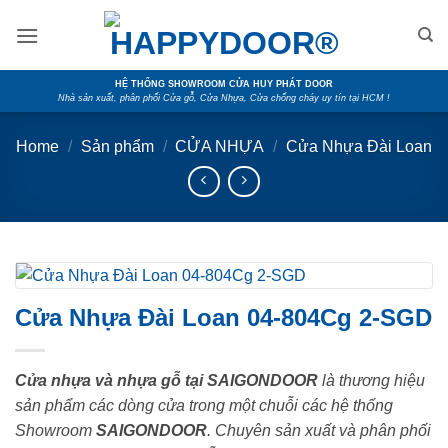
Skip
to
content
HỆ THỐNG SHOWROOM CỬA HUY PHÁT DOOR
Nhà sản xuất, phân phối Cửa gỗ, Cửa Nhựa, Cửa chống cháy uy tín tại HCM !
Home
/
Sản phẩm
/
CỬA NHỰA
/
Cửa Nhựa Đài Loan
Cửa Nhựa Đài Loan 04-804Cg 2-SGD
Cửa nhựa và nhựa gỗ tại SAIGONDOOR
là thương hiệu
sản phẩm các dòng cửa trong một chuỗi các hệ thống
Showroom
SAIGONDOOR
. Chuyên sản xuất và phân phối