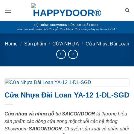
Skip
to
content
HỆ THỐNG SHOWROOM CỬA HUY PHÁT DOOR
Nhà sản xuất, phân phối Cửa gỗ, Cửa Nhựa, Cửa chống cháy uy tín tại HCM !
Home
/
Sản phẩm
/
CỬA NHỰA
/
Cửa Nhựa Đài Loan
Cửa Nhựa Đài Loan YA-12 1-DL-SGD
Cửa nhựa và nhựa gỗ tại SAIGONDOOR
là thương hiệu
sản phẩm các dòng cửa trong một chuỗi các hệ thống
Showroom
SAIGONDOOR
. Chuyên sản xuất và phân phối