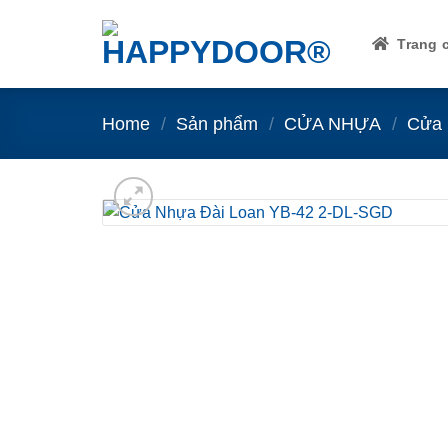
Skip
to
Trang 
content
Home
/
Sản phẩm
/
CỬA NHỰA
/
Cửa 