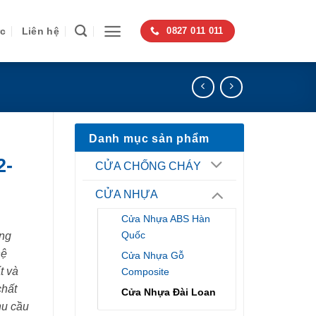
ức
Liên hệ
0827 011 011
Danh mục sản phẩm
2-
CỬA CHỐNG CHÁY
CỬA NHỰA
Cửa Nhựa ABS Hàn
Quốc
ng
hệ
Cửa Nhựa Gỗ
t và
Composite
chất
Cửa Nhựa Đài Loan
hu cầu