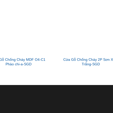
Gỗ Chống Cháy MDF O4-C1
Cửa Gỗ Chống Cháy 2P Sơn 
Phào chi-a-SGD
Trắng-SGD