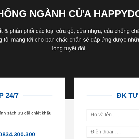
THỐNG NGÀNH CỬA HAPPYD
 & phân phối các loại cửa gỗ, cửa nhựa, của chống cháy 
tôi mang tới cho bạn chắc chắn sẽ đáp ứng được nhữn
lòng tuyệt đối.
 24/7
ĐK TƯ
ính sách ưu đãi chiết khấu
0834.300.300