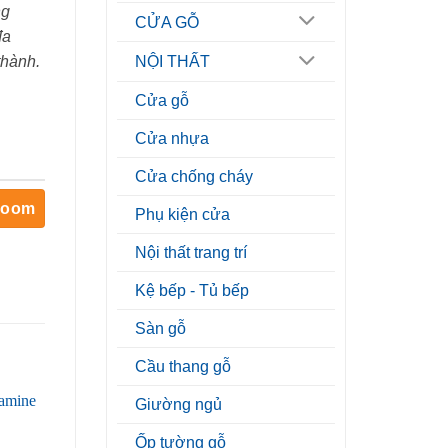
ng
CỬA GỖ
đa
thành.
NỘI THẤT
Cửa gỗ
Cửa nhựa
Cửa chống cháy
room
Phụ kiện cửa
Nội thất trang trí
Kệ bếp - Tủ bếp
Sàn gỗ
Cầu thang gỗ
Giường ngủ
Ốp tường gỗ