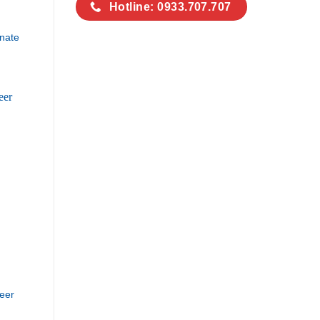
Hotline: 0933.707.707
nate
eer