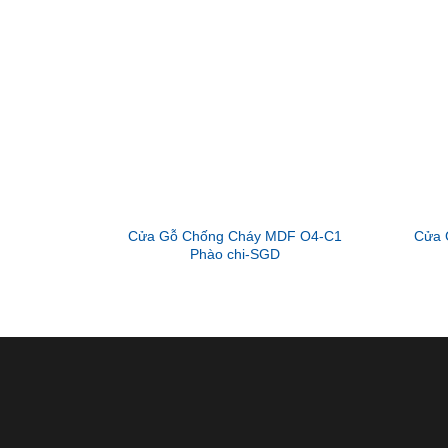
Cửa Gỗ Chống Cháy MDF O4-C1
Cửa 
Phào chi-SGD