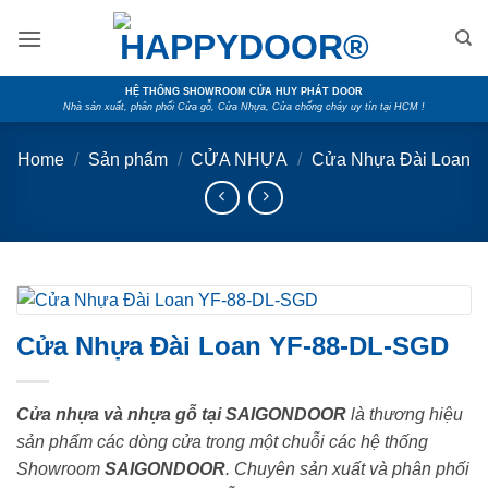
Skip
to
content
HỆ THỐNG SHOWROOM CỬA HUY PHÁT DOOR
Nhà sản xuất, phân phối Cửa gỗ, Cửa Nhựa, Cửa chống cháy uy tín tại HCM !
Home
/
Sản phẩm
/
CỬA NHỰA
/
Cửa Nhựa Đài Loan
Cửa Nhựa Đài Loan YF-88-DL-SGD
Cửa nhựa và nhựa gỗ tại SAIGONDOOR
là thương hiệu
sản phẩm các dòng cửa trong một chuỗi các hệ thống
Showroom
SAIGONDOOR
. Chuyên sản xuất và phân phối