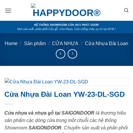
Skip
to
content
HỆ THỐNG SHOWROOM CỬA HUY PHÁT DOOR
Nhà sản xuất, phân phối Cửa gỗ, Cửa Nhựa, Cửa chống cháy uy tín tại HCM !
Home
/
Sản phẩm
/
CỬA NHỰA
/
Cửa Nhựa Đài Loan
Cửa Nhựa Đài Loan YW-23-DL-SGD
Cửa nhựa và nhựa gỗ tại SAIGONDOOR
là thương hiệu
sản phẩm các dòng cửa trong một chuỗi các hệ thống
Showroom
SAIGONDOOR
. Chuyên sản xuất và phân phối