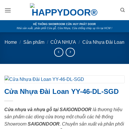
Skip
to
content
HỆ THỐNG SHOWROOM CỬA HUY PHÁT DOOR
Nhà sản xuất, phân phối Cửa gỗ, Cửa Nhựa, Cửa chống cháy uy tín tại HCM !
Home
/
Sản phẩm
/
CỬA NHỰA
/
Cửa Nhựa Đài Loan
Cửa Nhựa Đài Loan YY-46-DL-SGD
Cửa nhựa và nhựa gỗ tại SAIGONDOOR
là thương hiệu
sản phẩm các dòng cửa trong một chuỗi các hệ thống
Showroom
SAIGONDOOR
. Chuyên sản xuất và phân phối