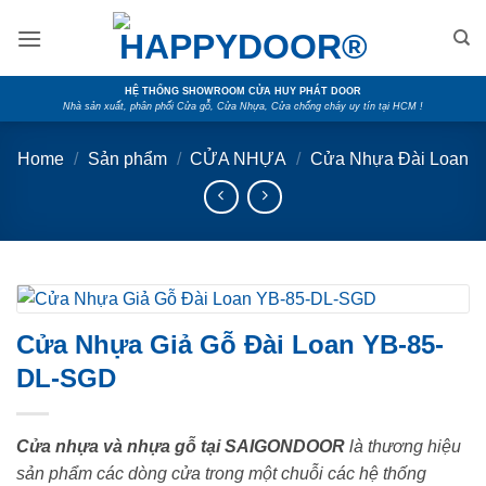
Skip
to
content
HỆ THỐNG SHOWROOM CỬA HUY PHÁT DOOR
Nhà sản xuất, phân phối Cửa gỗ, Cửa Nhựa, Cửa chống cháy uy tín tại HCM !
Home
/
Sản phẩm
/
CỬA NHỰA
/
Cửa Nhựa Đài Loan
Cửa Nhựa Giả Gỗ Đài Loan YB-85-
DL-SGD
Cửa nhựa và nhựa gỗ tại SAIGONDOOR
là thương hiệu
sản phẩm các dòng cửa trong một chuỗi các hệ thống