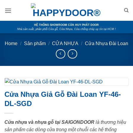
Skip
to
content
HỆ THỐNG SHOWROOM CỬA HUY PHÁT DOOR
Nhà sản xuất, phân phối Cửa gỗ, Cửa Nhựa, Cửa chống cháy uy tín tại HCM !
Home
/
Sản phẩm
/
CỬA NHỰA
/
Cửa Nhựa Đài Loan
Cửa Nhựa Giả Gỗ Đài Loan YF-46-
DL-SGD
Cửa nhựa và nhựa gỗ tại SAIGONDOOR
là thương hiệu
sản phẩm các dòng cửa trong một chuỗi các hệ thống