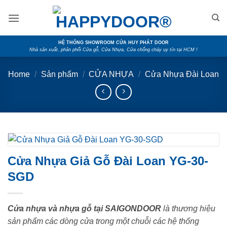
Skip
to
content
HỆ THỐNG SHOWROOM CỬA HUY PHÁT DOOR
Nhà sản xuất, phân phối Cửa gỗ, Cửa Nhựa, Cửa chống cháy uy tín tại HCM !
Home
/
Sản phẩm
/
CỬA NHỰA
/
Cửa Nhựa Đài Loan
Cửa Nhựa Giả Gỗ Đài Loan YG-30-
SGD
Cửa nhựa và nhựa gỗ tại SAIGONDOOR
là thương hiệu
sản phẩm các dòng cửa trong một chuỗi các hệ thống