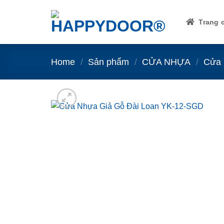
Skip
to
Trang 
content
Home
/
Sản phẩm
/
CỬA NHỰA
/
Cửa 