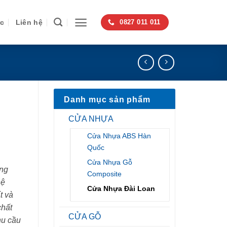
ức
Liên hệ
0827 011 011
Danh mục sản phẩm
CỬA NHỰA
Cửa Nhựa ABS Hàn
Quốc
Cửa Nhựa Gỗ
ng
Composite
hệ
Cửa Nhựa Đài Loan
t và
chất
CỬA GỖ
hu cầu