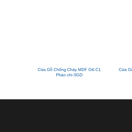
Cửa Gỗ Chống Cháy MDF O4-C1
Cửa G
Phào chi-SGD