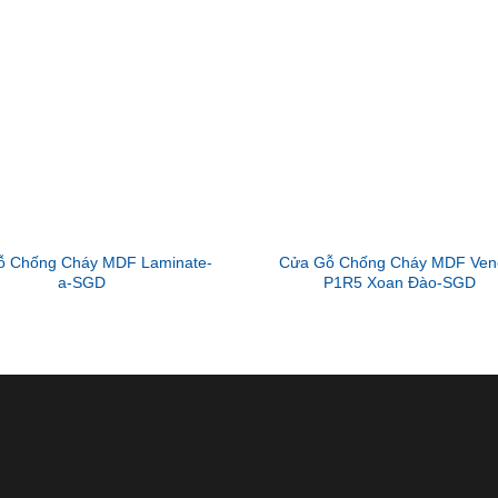
ỗ Chống Cháy MDF Laminate-
Cửa Gỗ Chống Cháy MDF Ven
a-SGD
P1R5 Xoan Đào-SGD