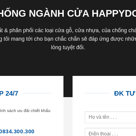
THỐNG NGÀNH CỬA HAPPYD
 & phân phối các loại cửa gỗ, cửa nhựa, của chống cháy 
tôi mang tới cho bạn chắc chắn sẽ đáp ứng được nhữn
lòng tuyệt đối.
 24/7
ĐK TƯ
ính sách ưu đãi chiết khấu
0834.300.300