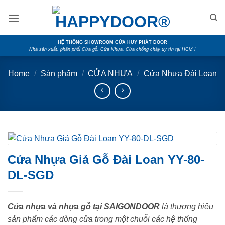
Skip
to
content
HỆ THỐNG SHOWROOM CỬA HUY PHÁT DOOR
Nhà sản xuất, phân phối Cửa gỗ, Cửa Nhựa, Cửa chống cháy uy tín tại HCM !
Home
/
Sản phẩm
/
CỬA NHỰA
/
Cửa Nhựa Đài Loan
Cửa Nhựa Giả Gỗ Đài Loan YY-80-
DL-SGD
Cửa nhựa và nhựa gỗ tại SAIGONDOOR
là thương hiệu
sản phẩm các dòng cửa trong một chuỗi các hệ thống