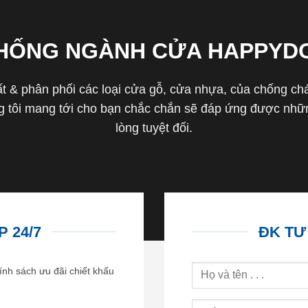
THỐNG NGÀNH CỬA HAPPYD
 & phân phối các loại cửa gỗ, cửa nhựa, của chống cháy 
tôi mang tới cho bạn chắc chắn sẽ đáp ứng được nhữn
lòng tuyệt đối.
 24/7
ĐK TƯ
ính sách ưu đãi chiết khấu