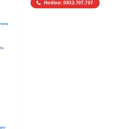
Hotline: 0933.707.707
mine
am-