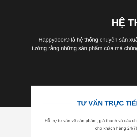
HỆ 
Happydoor® là hệ thống chuyên sản xuất
tưởng rằng những sản phẩm cửa mà chúng 
TƯ VẤN TRỰC TIẾP
Hỗ trợ tư vấn về sản phẩm, giá thành và các ch
cho khách hàng 24/7!