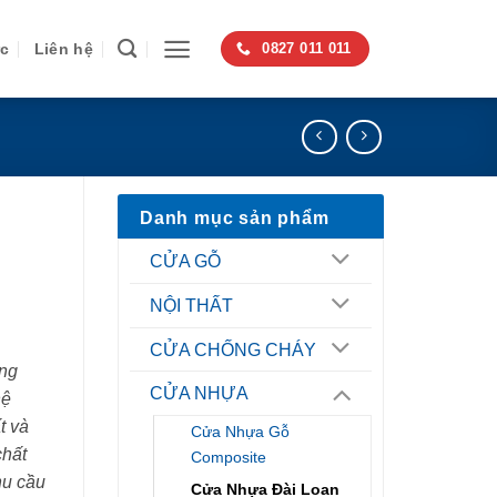
ức
Liên hệ
0827 011 011
Danh mục sản phẩm
CỬA GỖ
NỘI THẤT
CỬA CHỐNG CHÁY
ng
CỬA NHỰA
hệ
t và
Cửa Nhựa Gỗ
chất
Composite
hu cầu
Cửa Nhựa Đài Loan