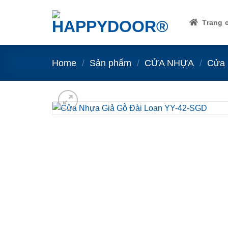
Skip
to
Trang 
content
Home
/
Sản phẩm
/
CỬA NHỰA
/
Cửa 