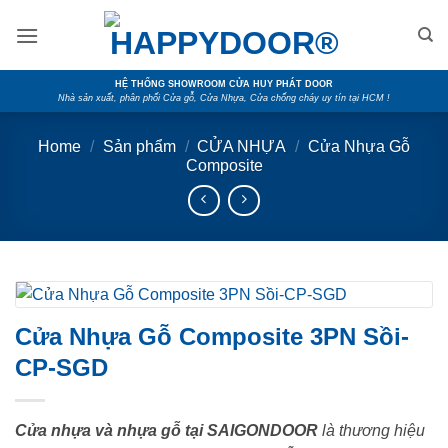
Skip
to
content
HỆ THỐNG SHOWROOM CỬA HUY PHÁT DOOR
Nhà sản xuất, phân phối Cửa gỗ, Cửa Nhựa, Cửa chống cháy uy tín tại HCM !
Home
/
Sản phẩm
/
CỬA NHỰA
/
Cửa Nhựa Gỗ
Composite
Cửa Nhựa Gỗ Composite 3PN Sồi-
CP-SGD
Cửa nhựa và nhựa gỗ tại SAIGONDOOR
là thương hiệu