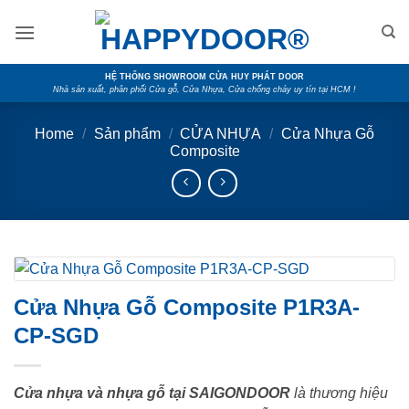
Skip
to
content
HỆ THỐNG SHOWROOM CỬA HUY PHÁT DOOR
Nhà sản xuất, phân phối Cửa gỗ, Cửa Nhựa, Cửa chống cháy uy tín tại HCM !
Home
/
Sản phẩm
/
CỬA NHỰA
/
Cửa Nhựa Gỗ
Composite
Cửa Nhựa Gỗ Composite P1R3A-
CP-SGD
Cửa nhựa và nhựa gỗ tại SAIGONDOOR
là thương hiệu