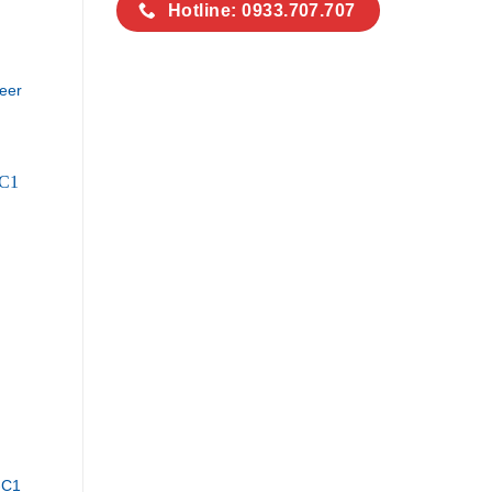
Hotline: 0933.707.707
eer
-C1