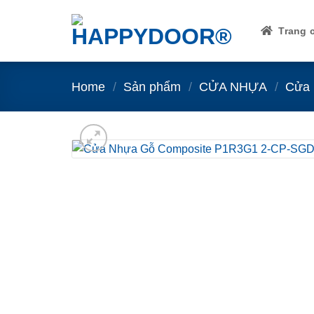
Skip
to
Trang 
content
Home
/
Sản phẩm
/
CỬA NHỰA
/
Cửa 