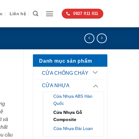
ức
Liên hệ
0827 011 011
Danh mục sản phẩm
CỬA CHỐNG CHÁY
CỬA NHỰA
Cửa Nhựa ABS Hàn
Quốc
ng
hệ
Cửa Nhựa Gỗ
t và
Composite
chất
Cửa Nhựa Đài Loan
hu cầu