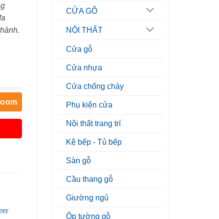
ng
CỬA GỖ
đa
thành.
NỘI THẤT
Cửa gỗ
Cửa nhựa
Cửa chống cháy
room
Phụ kiện cửa
Nội thất trang trí
Kệ bếp - Tủ bếp
Sàn gỗ
Cầu thang gỗ
Giường ngủ
Ốp tường gỗ