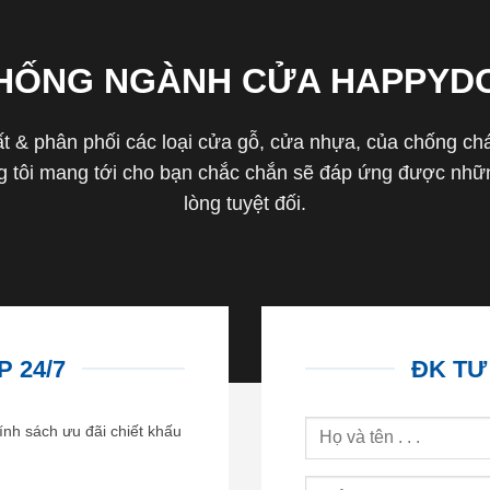
THỐNG NGÀNH CỬA HAPPYD
 & phân phối các loại cửa gỗ, cửa nhựa, của chống cháy 
tôi mang tới cho bạn chắc chắn sẽ đáp ứng được nhữn
lòng tuyệt đối.
 24/7
ĐK TƯ
ính sách ưu đãi chiết khấu