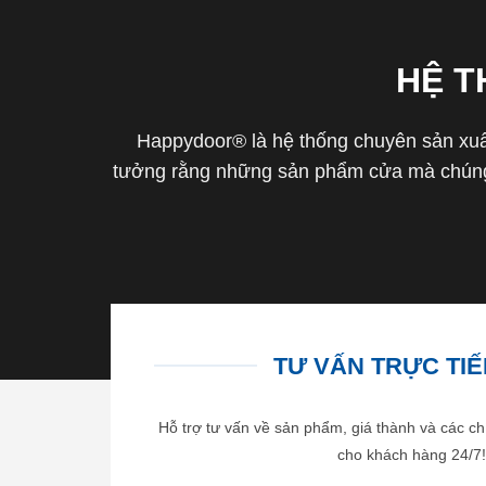
HỆ 
Happydoor® là hệ thống chuyên sản xuất
tưởng rằng những sản phẩm cửa mà chúng 
TƯ VẤN TRỰC TIẾP
Hỗ trợ tư vấn về sản phẩm, giá thành và các ch
cho khách hàng 24/7!