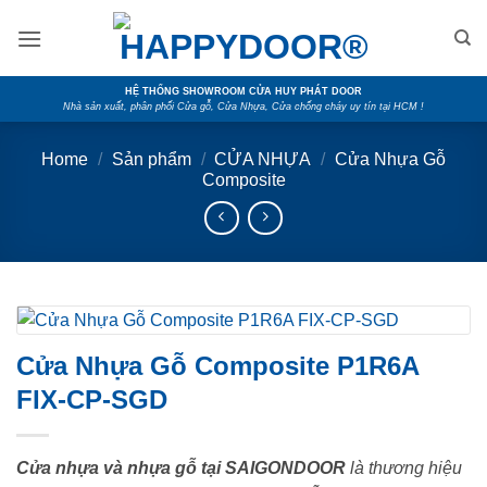
Skip
to
content
HỆ THỐNG SHOWROOM CỬA HUY PHÁT DOOR
Nhà sản xuất, phân phối Cửa gỗ, Cửa Nhựa, Cửa chống cháy uy tín tại HCM !
Home
/
Sản phẩm
/
CỬA NHỰA
/
Cửa Nhựa Gỗ
Composite
Cửa Nhựa Gỗ Composite P1R6A
FIX-CP-SGD
Cửa nhựa và nhựa gỗ tại SAIGONDOOR
là thương hiệu