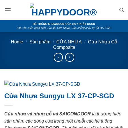
Skip
to
content
HỆ THỐNG SHOWROOM CỬA HUY PHÁT DOOR
Nhà sản xuất, phân phối Cửa gỗ, Cửa Nhựa, Cửa chống cháy uy tín tại HCM !
Home
/
Sản phẩm
/
CỬA NHỰA
/
Cửa Nhựa Gỗ
Composite
Cửa Nhựa Sungyu LX 37-CP-SGD
Cửa nhựa và nhựa gỗ tại SAIGONDOOR
là thương hiệu
sản phẩm các dòng cửa trong một chuỗi các hệ thống