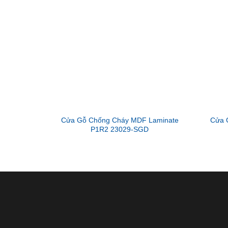
Cửa Gỗ Chống Cháy MDF Laminate
Cửa 
P1R2 23029-SGD