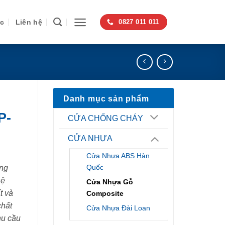
ức
Liên hệ
0827 011 011
Danh mục sản phẩm
P-
CỬA CHỐNG CHÁY
CỬA NHỰA
Cửa Nhựa ABS Hàn
Quốc
ng
hệ
Cửa Nhựa Gỗ
t và
Composite
chất
Cửa Nhựa Đài Loan
hu cầu