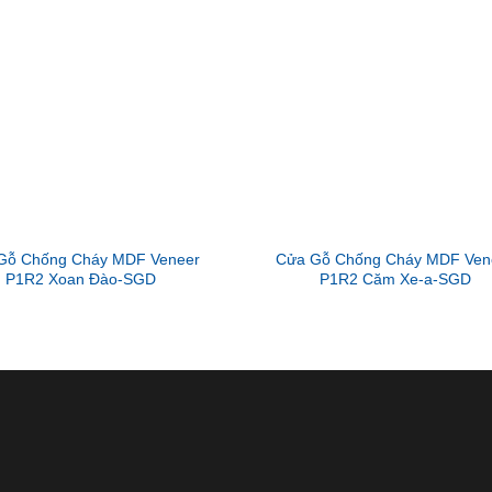
Gỗ Chống Cháy MDF Veneer
Cửa Gỗ Chống Cháy MDF Ven
P1R2 Xoan Đào-SGD
P1R2 Căm Xe-a-SGD