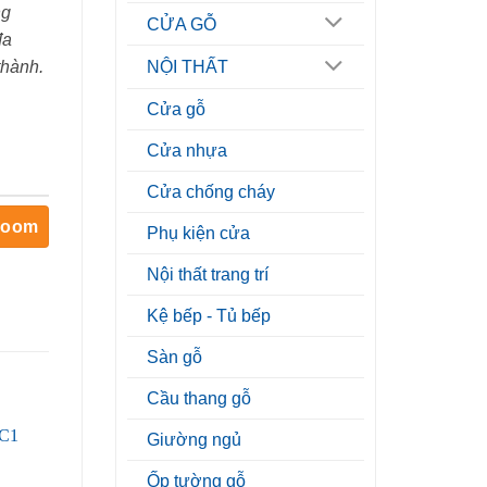
ng
CỬA GỖ
đa
thành.
NỘI THẤT
Cửa gỗ
Cửa nhựa
Cửa chống cháy
room
Phụ kiện cửa
Nội thất trang trí
Kệ bếp - Tủ bếp
Sàn gỗ
Cầu thang gỗ
Giường ngủ
Ốp tường gỗ