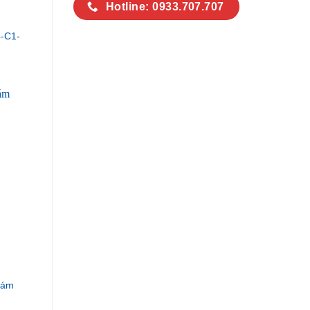
Hotline: 0933.707.707
-C1-
Xám