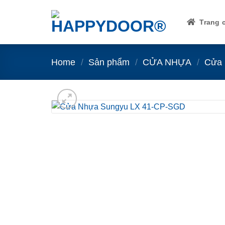
Skip
to
Trang 
content
Home
/
Sản phẩm
/
CỬA NHỰA
/
Cửa 