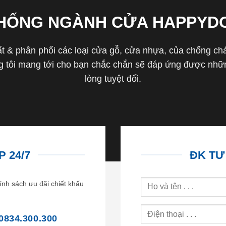
THỐNG NGÀNH CỬA HAPPYD
 & phân phối các loại cửa gỗ, cửa nhựa, của chống cháy 
tôi mang tới cho bạn chắc chắn sẽ đáp ứng được nhữn
lòng tuyệt đối.
 24/7
ĐK TƯ
ính sách ưu đãi chiết khấu
0834.300.300