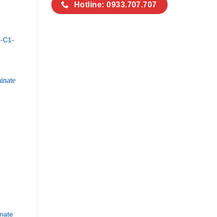
Hotline: 0933.707.707
-C1-
nate