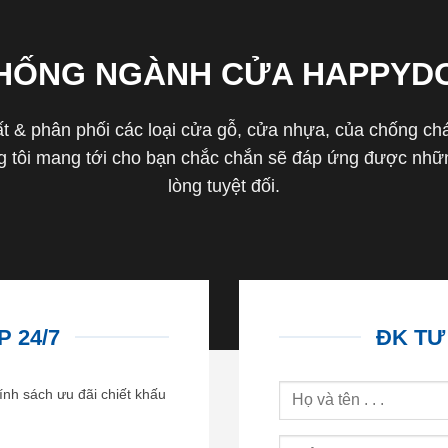
THỐNG NGÀNH CỬA HAPPYD
 & phân phối các loại cửa gỗ, cửa nhựa, của chống cháy 
tôi mang tới cho bạn chắc chắn sẽ đáp ứng được nhữn
lòng tuyệt đối.
 24/7
ĐK TƯ
ính sách ưu đãi chiết khấu