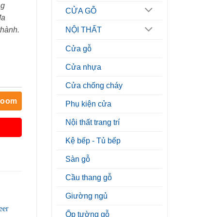
ng
CỬA GỖ
đa
thành.
NỘI THẤT
Cửa gỗ
Cửa nhựa
Cửa chống cháy
room
Phụ kiện cửa
Nội thất trang trí
Kệ bếp - Tủ bếp
Sàn gỗ
Cầu thang gỗ
Giường ngủ
Ốp tường gỗ