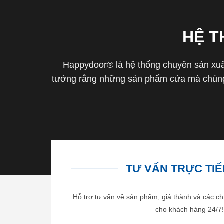
HỆ 
Happydoor® là hệ thống chuyên sản xuất
tưởng rằng những sản phẩm cửa mà chúng 
TƯ VẤN TRỰC TIẾP
Hỗ trợ tư vấn về sản phẩm, giá thành và các ch
cho khách hàng 24/7!