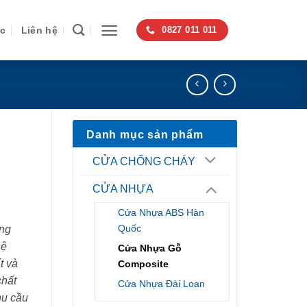
ức
Liên hệ
0827 011 011
Danh mục sản phẩm
CỬA CHỐNG CHÁY
CỬA NHỰA
Cửa Nhựa ABS Hàn
Quốc
ng
hệ
Cửa Nhựa Gỗ
t và
Composite
chất
Cửa Nhựa Đài Loan
hu cầu