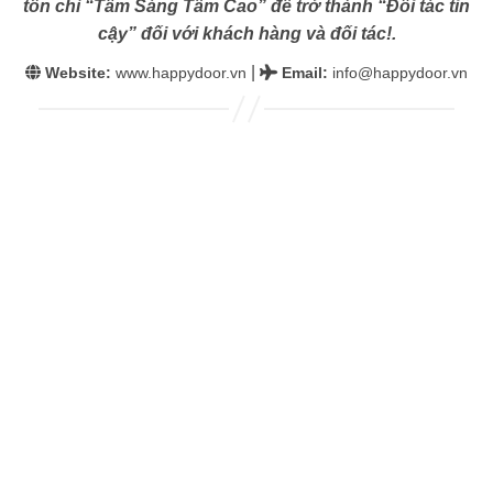
tôn chỉ “Tâm Sáng Tầm Cao” để trở thành “Đối tác tin
cậy” đối với khách hàng và đối tác!.
|
Website:
www.happydoor.vn
Email
:
info@happydoor.vn