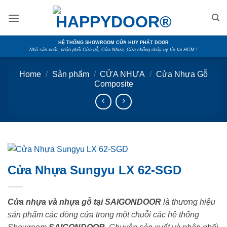
Skip
to
content
HỆ THỐNG SHOWROOM CỬA HUY PHÁT DOOR
Nhà sản xuất, phân phối Cửa gỗ, Cửa Nhựa, Cửa chống cháy uy tín tại HCM !
Home
/
Sản phẩm
/
CỬA NHỰA
/
Cửa Nhựa Gỗ
Composite
Cửa Nhựa Sungyu LX 62-SGD
Cửa nhựa và nhựa gỗ tại SAIGONDOOR
là thương hiệu
sản phẩm các dòng cửa trong một chuỗi các hệ thống