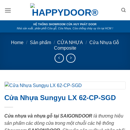
Skip
to
content
HỆ THỐNG SHOWROOM CỬA HUY PHÁT DOOR
Nhà sản xuất, phân phối Cửa gỗ, Cửa Nhựa, Cửa chống cháy uy tín tại HCM !
Home
/
Sản phẩm
/
CỬA NHỰA
/
Cửa Nhựa Gỗ
Composite
Cửa Nhựa Sungyu LX 62-CP-SGD
Cửa nhựa và nhựa gỗ tại SAIGONDOOR
là thương hiệu
sản phẩm các dòng cửa trong một chuỗi các hệ thống