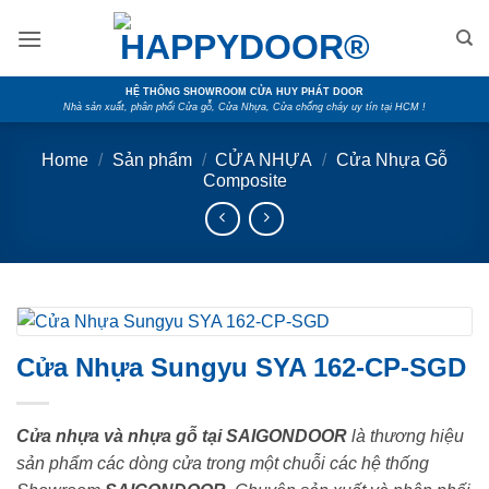
Skip
to
content
HỆ THỐNG SHOWROOM CỬA HUY PHÁT DOOR
Nhà sản xuất, phân phối Cửa gỗ, Cửa Nhựa, Cửa chống cháy uy tín tại HCM !
Home
/
Sản phẩm
/
CỬA NHỰA
/
Cửa Nhựa Gỗ
Composite
Cửa Nhựa Sungyu SYA 162-CP-SGD
Cửa nhựa và nhựa gỗ tại SAIGONDOOR
là thương hiệu
sản phẩm các dòng cửa trong một chuỗi các hệ thống