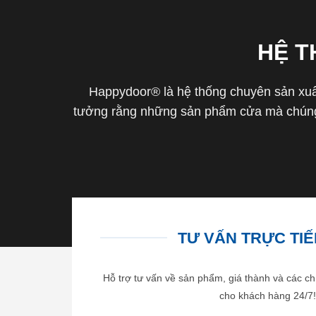
HỆ 
Happydoor® là hệ thống chuyên sản xuất
tưởng rằng những sản phẩm cửa mà chúng 
TƯ VẤN TRỰC TIẾP
Hỗ trợ tư vấn về sản phẩm, giá thành và các ch
cho khách hàng 24/7!