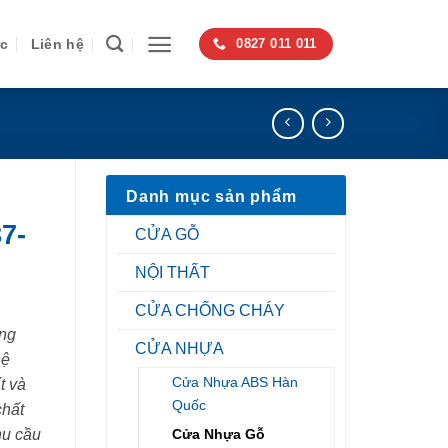
ức
Liên hệ
0827 011 011
Danh mục sản phẩm
7-
CỬA GỖ
NỘI THẤT
CỬA CHỐNG CHÁY
ng
CỬA NHỰA
hệ
Cửa Nhựa ABS Hàn
t và
Quốc
chất
Cửa Nhựa Gỗ
hu cầu