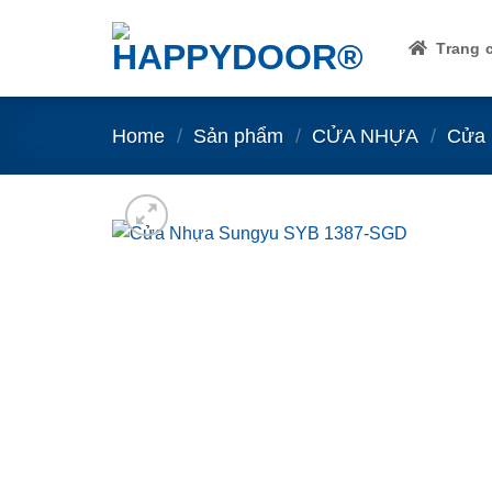
Skip
to
Trang 
content
Home
/
Sản phẩm
/
CỬA NHỰA
/
Cửa 