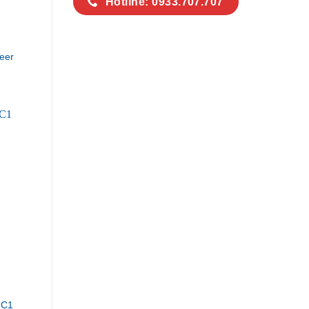
Hotline: 0933.707.707
eer
-C1