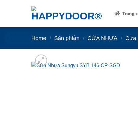
Skip
to
Trang 
content
Home
/
Sản phẩm
/
CỬA NHỰA
/
Cửa 