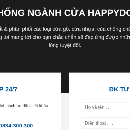
THỐNG NGÀNH CỬA HAPPYD
 & phân phối các loại cửa gỗ, cửa nhựa, của chống cháy 
tôi mang tới cho bạn chắc chắn sẽ đáp ứng được nhữn
lòng tuyệt đối.
 24/7
ĐK TƯ
ính sách ưu đãi chiết khấu
0834.300.300