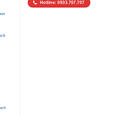
Hotline: 0933.707.707
eer
hach