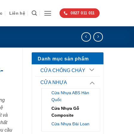
ức
Liên hệ
0827 011 011
Danh mục sản phẩm
-
CỬA CHỐNG CHÁY
CỬA NHỰA
Cửa Nhựa ABS Hàn
Quốc
ng
hệ
Cửa Nhựa Gỗ
t và
Composite
chất
Cửa Nhựa Đài Loan
hu cầu