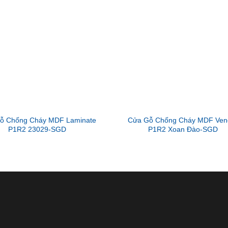
ỗ Chống Cháy MDF Laminate
Cửa Gỗ Chống Cháy MDF Ven
P1R2 23029-SGD
P1R2 Xoan Đào-SGD