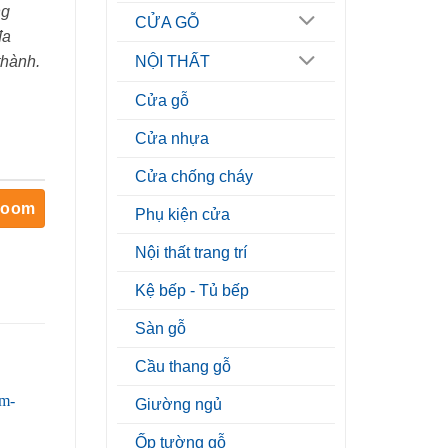
ng
CỬA GỖ
đa
thành.
NỘI THẤT
Cửa gỗ
Cửa nhựa
Cửa chống cháy
room
Phụ kiện cửa
Nội thất trang trí
Kệ bếp - Tủ bếp
Sàn gỗ
Cầu thang gỗ
Giường ngủ
Ốp tường gỗ